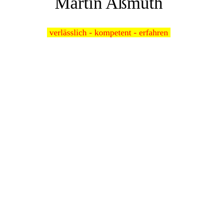
Martin Aßmuth
verlässlich - kompetent - erfahren
Herzlich willkommen.
Liebe Bürgerinnen und Bürger der Gemeinde Hofstetten,
mit großem Engagement, 100% Identifikation und ganz viel
Herzblut setze ich mich für unsere Gemeinde ein. Das war seit
meiner Wahl mit 97,7% am 22.04.2018 so und dies wird weiter